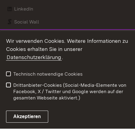
LinkedIn
Social Wall
Youtube
Wir verwenden Cookies. Weitere Informationen zu
Cookies erhalten Sie in unserer
Zum 
Datenschutzerklärung
.
Kontakt
Datenschutz
Benutzungshinweise
Erklärung zur
Technisch notwendige Cookies
Barrierefreiheit
Drittanbieter-Cookies (Social-Media-Elemente von
Impressum
Cookies
Facebook, X / Twitter und Google werden auf der
gesamten Webseite aktiviert.)
Akzeptieren
Link zum Landesportal