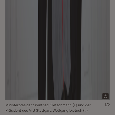
1/2
Ministerpräsident Winfried Kretschmann (r.) und der
Mi
Präsident des VfB Stuttgart, Wolfgang Dietrich (l.)
Prä