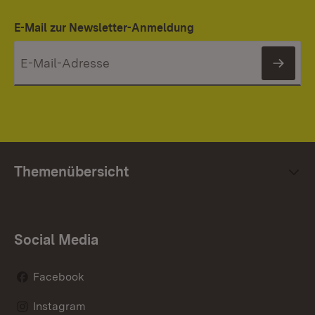
E-Mail zur Newsletter-Anmeldung
News
Themenübersicht
Social Media
Facebook
Instagram