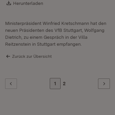
Download:
Herunterladen
(Öffnet in neuem Fenster)
Ministerpräsident Winfried Kretschmann hat den
neuen Präsidenten des VfB Stuttgart, Wolfgang
Dietrich, zu einem Gespräch in der Villa
Reitzenstein in Stuttgart empfangen.
Zurück zur Übersicht
Zur Seite
1
Zur letzten Seite
2
Zurück
Weiter