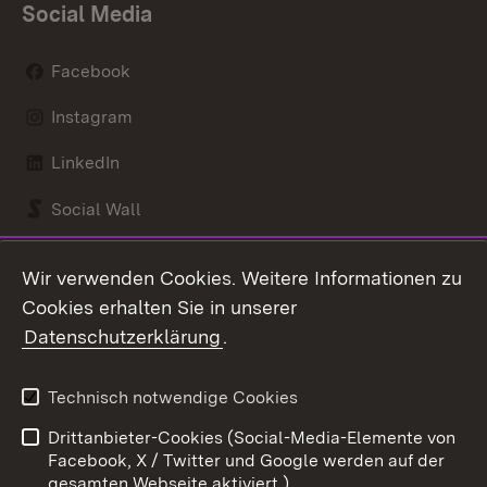
Social Media
Facebook
Instagram
LinkedIn
Social Wall
Youtube
Wir verwenden Cookies. Weitere Informationen zu
Cookies erhalten Sie in unserer
Zum 
Datenschutzerklärung
.
Kontakt
Datenschutz
Benutzungshinweise
Erklärung zur
Technisch notwendige Cookies
Barrierefreiheit
Drittanbieter-Cookies (Social-Media-Elemente von
Impressum
Cookies
Facebook, X / Twitter und Google werden auf der
gesamten Webseite aktiviert.)