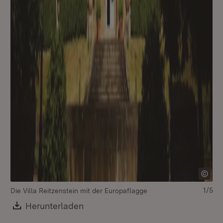
1/5
Die Villa Reitzenstein mit der Europaflagge
Di
Download:
Herunterladen
(Öffnet in neuem Fenster)