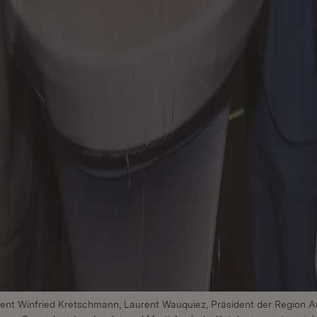
äsident Winfried Kretschmann, Laurent Wauquiez, Präsident der Region 