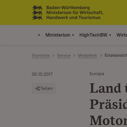
Zum Inhalt springen
Link zur Startseite
Ministerium
HighTechBW
Wirt
Startseite
Service
Mediathek
Einzelansic
Europa
05.10.2017
Land
Teilen
Präsi
Motor