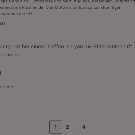
ppe Cangialosi, Lombardei, und Marti Anglada, Katalonien, unterzeic
emeinsame Position der Vier Motoren für Europa zum künftigen
rogramm der EU
en
(Öffnet in neuem Fenster)
rg hat bei einem Treffen in Lyon die Präsidentschaft 
rnommen.
g
ersicht
…
Zur Seite
1
Zur Seite
2
Zur letzten Seite
4