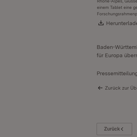
Rhône-Alpes, Giusse
einem Tablet eine g
Forschungsrahmenp
Download:
Herunterlad
Baden-Württembe
für Europa übe
Pressemitteilun
Zurück zur Üb
Zurück