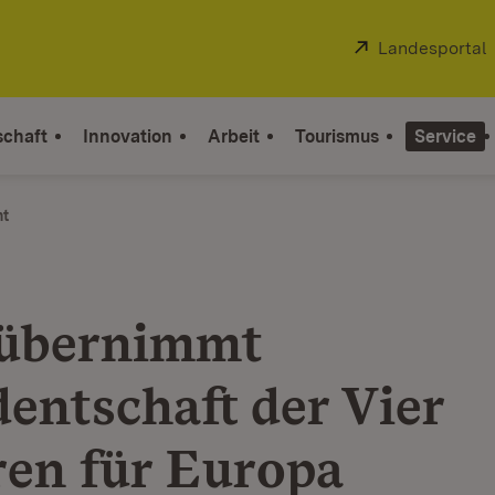
Extern:
Landesportal
schaft
Innovation
Arbeit
Tourismus
Service
ht
 übernimmt
dentschaft der Vier
en für Europa