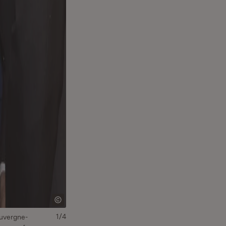
1/4
Auvergne-