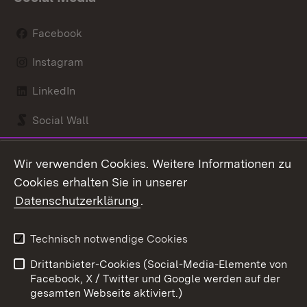
Facebook
Instagram
LinkedIn
Social Wall
Youtube
Wir verwenden Cookies. Weitere Informationen zu
Cookies erhalten Sie in unserer
Zum 
Datenschutzerklärung
.
Kontakt
Datenschutz
Benutzungshinweise
Erklärung zur
Technisch notwendige Cookies
Barrierefreiheit
Drittanbieter-Cookies (Social-Media-Elemente von
Impressum
Cookies
Facebook, X / Twitter und Google werden auf der
gesamten Webseite aktiviert.)