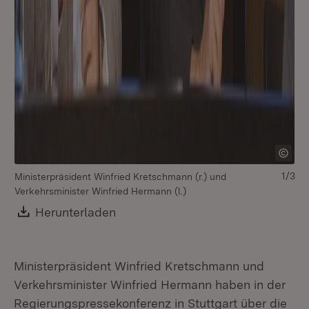
1/3
Ministerpräsident Winfried Kretschmann (r.) und
Verkehrsminister Winfried Hermann (l.)
Download:
Herunterladen
(Öffnet in neuem Fenster)
Ministerpräsident Winfried Kretschmann und
Verkehrsminister Winfried Hermann haben in der
Regierungspressekonferenz in Stuttgart über die