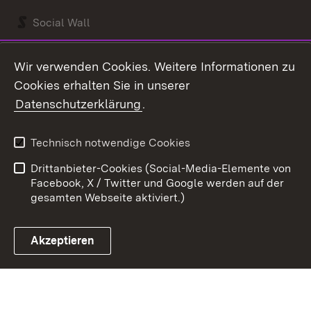
Social Wall
Youtube
Wir verwenden Cookies. Weitere Informationen zu
Cookies erhalten Sie in unserer
Zum 
Datenschutzerklärung
.
Kontakt
Datenschutz
Benutzungshinweise
Erklärung zur
Technisch notwendige Cookies
Barrierefreiheit
Drittanbieter-Cookies (Social-Media-Elemente von
Impressum
Cookies
Facebook, X / Twitter und Google werden auf der
gesamten Webseite aktiviert.)
Akzeptieren
Link zum Landesportal