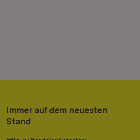
Mi
Immer auf dem neuesten
Stand
E-Mail zur Newsletter-Anmeldung