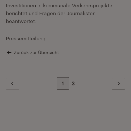
Investitionen in kommunale Verkehrsprojekte
berichtet und Fragen der Journalisten
beantwortet.
Pressemitteilung
Zurück zur Übersicht
Zur Seite
1
Zur letzten Seite
3
Zurück
Weiter