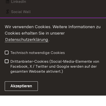
LinkedIn
Social Wall
Youtube
Wir verwenden Cookies. Weitere Informationen zu
Cookies erhalten Sie in unserer
Zum 
Datenschutzerklärung
.
Kontakt
Datenschutz
Benutzungshinweise
Erklärung zur
Technisch notwendige Cookies
Barrierefreiheit
Drittanbieter-Cookies (Social-Media-Elemente von
Impressum
Cookies
Facebook, X / Twitter und Google werden auf der
gesamten Webseite aktiviert.)
Akzeptieren
Link zum Landesportal