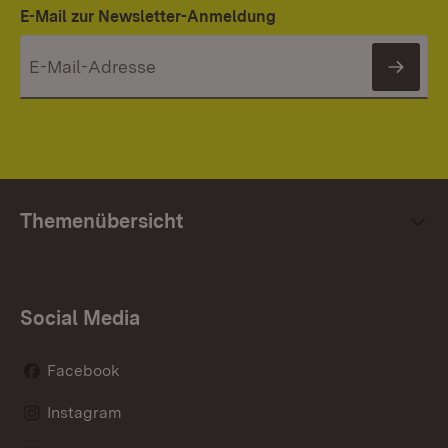
E-Mail zur Newsletter-Anmeldung
News
Themenübersicht
Social Media
Facebook
Instagram