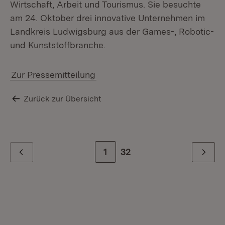
Wirtschaft, Arbeit und Tourismus. Sie besuchte
am 24. Oktober drei innovative Unternehmen im
Th
Landkreis Ludwigsburg aus der Games-, Robotic-
und Kunststoffbranche.
Zur Pressemitteilung
Zurück zur Übersicht
Zur Seite
1
Zur letzten Seite
32
Zurück
Weiter