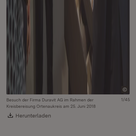
1/45
Besuch der Firma Duravit AG im Rahmen der
Be
Kreisbereisung Ortenaukreis am 25. Juni 2018
Kr
Download:
Herunterladen
(Öffnet in neuem Fenster)