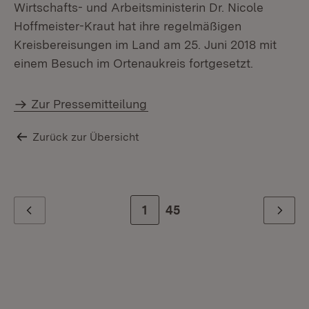
Wirtschafts- und Arbeitsministerin Dr. Nicole
Hoffmeister-Kraut hat ihre regelmäßigen
Kreisbereisungen im Land am 25. Juni 2018 mit
einem Besuch im Ortenaukreis fortgesetzt.
Zur Pressemitteilung
Zurück zur Übersicht
Zur Seite
1
Zur letzten Seite
45
Zurück
Weiter