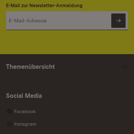
E-Mail zur Newsletter-Anmeldung
News
Themenübersicht
Social Media
Facebook
Instagram