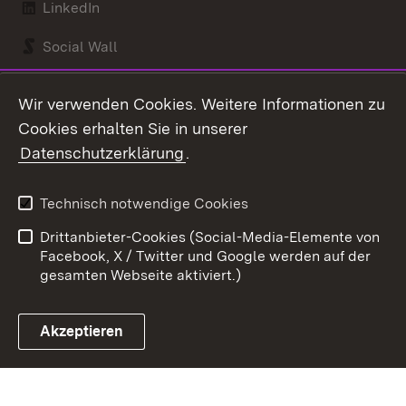
LinkedIn
Social Wall
Youtube
Wir verwenden Cookies. Weitere Informationen zu
Cookies erhalten Sie in unserer
Zum 
Datenschutzerklärung
.
Kontakt
Datenschutz
Benutzungshinweise
Erklärung zur
Technisch notwendige Cookies
Barrierefreiheit
Drittanbieter-Cookies (Social-Media-Elemente von
Impressum
Cookies
Facebook, X / Twitter und Google werden auf der
gesamten Webseite aktiviert.)
Akzeptieren
Link zum Landesportal