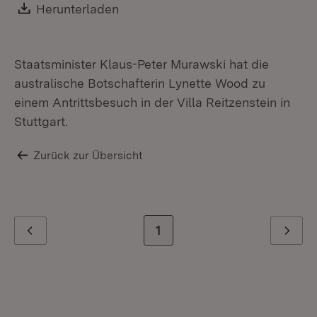
Download:
Herunterladen
(Öffnet in neuem Fenster)
Staatsminister Klaus-Peter Murawski hat die
australische Botschafterin Lynette Wood zu
einem Antrittsbesuch in der Villa Reitzenstein in
Stuttgart.
Zurück zur Übersicht
Zur letzten Seite
1
Zurück
Weiter