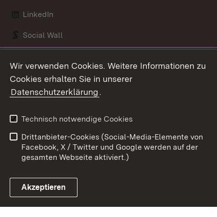
LinkedIn
Social Wall
Youtube
Wir verwenden Cookies. Weitere Informationen zu
Cookies erhalten Sie in unserer
Zum 
Datenschutzerklärung
.
Kontakt
Datenschutz
Benutzungshinweise
Erklärung zur
Technisch notwendige Cookies
Barrierefreiheit
Drittanbieter-Cookies (Social-Media-Elemente von
Impressum
Cookies
Facebook, X / Twitter und Google werden auf der
gesamten Webseite aktiviert.)
Akzeptieren
Link zum Landesportal