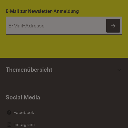
E-Mail zur Newsletter-Anmeldung
News
Themenübersicht
Social Media
Facebook
Instagram