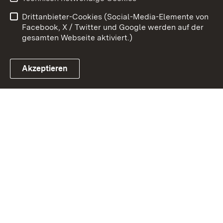
Barrierefreiheit
Drittanbieter-Cookies (Social-Media-Elemente von
Impressum
Cookies
Facebook, X / Twitter und Google werden auf der
gesamten Webseite aktiviert.)
Akzeptieren
Link zum Landesportal