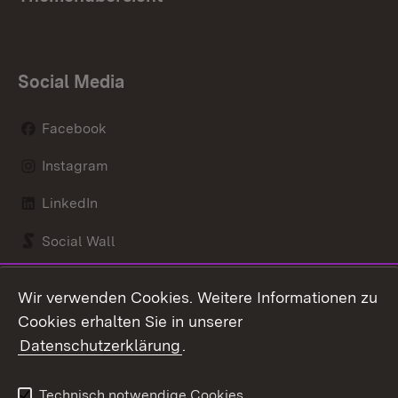
Social Media
Facebook
Instagram
LinkedIn
Social Wall
Youtube
Wir verwenden Cookies. Weitere Informationen zu
Cookies erhalten Sie in unserer
Zum 
Datenschutzerklärung
.
Kontakt
Datenschutz
Benutzungshinweise
Erklärung zur
Technisch notwendige Cookies