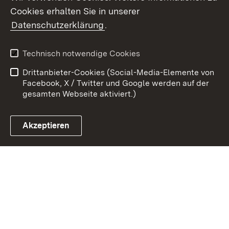
Cookies erhalten Sie in unserer
Zum 
Datenschutzerklärung
.
Kontakt
Datenschutz
Benutzungshinweise
Erklärung zur
Technisch notwendige Cookies
Barrierefreiheit
Drittanbieter-Cookies (Social-Media-Elemente von
Impressum
Cookies
Facebook, X / Twitter und Google werden auf der
gesamten Webseite aktiviert.)
Akzeptieren
Link zum Landesportal