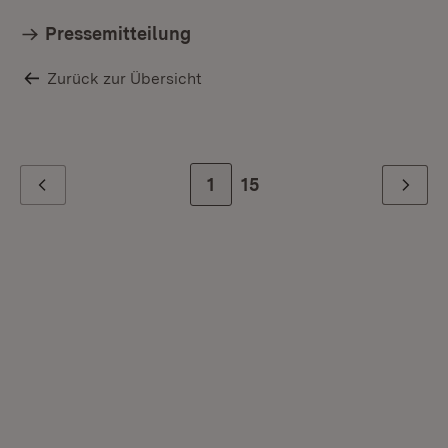
Pressemitteilung
Zurück zur Übersicht
Zur Seite
1
Zur letzten Seite
15
Zurück
Weiter