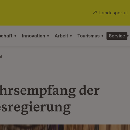
Extern:
Landesportal
schaft
Innovation
Arbeit
Tourismus
Service
ht
hrsempfang der
sregierung