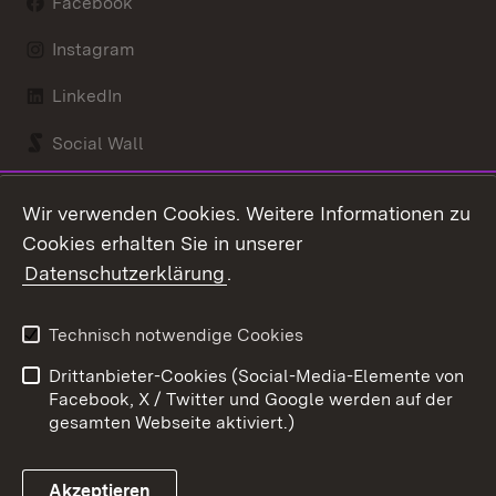
Facebook
Instagram
LinkedIn
Social Wall
Youtube
Wir verwenden Cookies. Weitere Informationen zu
Cookies erhalten Sie in unserer
Zum 
Datenschutzerklärung
.
Kontakt
Datenschutz
Benutzungshinweise
Erklärung zur
Technisch notwendige Cookies
Barrierefreiheit
Drittanbieter-Cookies (Social-Media-Elemente von
Impressum
Cookies
Facebook, X / Twitter und Google werden auf der
gesamten Webseite aktiviert.)
Akzeptieren