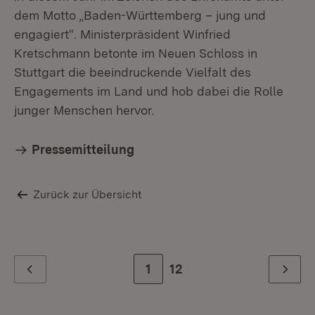
dem Motto „Baden-Württemberg – jung und
engagiert“. Ministerpräsident Winfried
Kretschmann betonte im Neuen Schloss in
Stuttgart die beeindruckende Vielfalt des
Engagements im Land und hob dabei die Rolle
junger Menschen hervor.
Pressemitteilung
Zurück zur Übersicht
Zur Seite
1
Zur letzten Seite
12
Zurück
Weiter