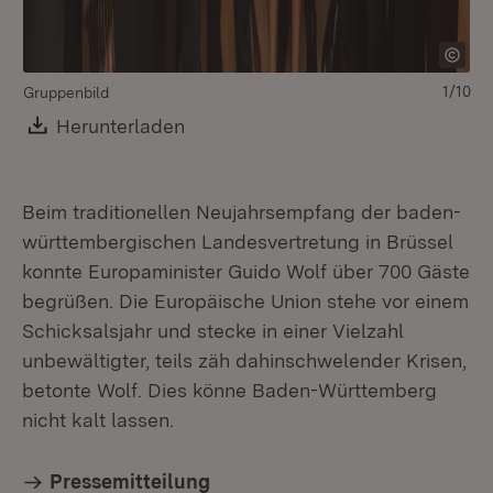
1/10
Gruppenbild
Gui
Download:
Herunterladen
(Öffnet in neuem Fenster)
Gü
Pe
Beim traditionellen Neujahrsempfang der baden-
württembergischen Landesvertretung in Brüssel
konnte Europaminister Guido Wolf über 700 Gäste
begrüßen. Die Europäische Union stehe vor einem
Schicksalsjahr und stecke in einer Vielzahl
unbewältigter, teils zäh dahinschwelender Krisen,
betonte Wolf. Dies könne Baden-Württemberg
nicht kalt lassen.
Pressemitteilung