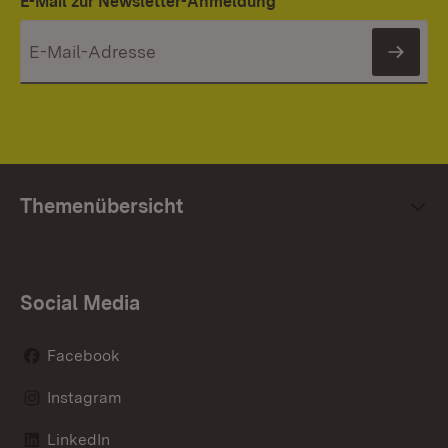
E-Mail zur Newsletter-Anmeldung
News
Themenübersicht
Social Media
Facebook
Instagram
LinkedIn