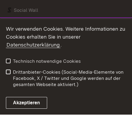
Social Wall
Youtube
Wir verwenden Cookies. Weitere Informationen zu
Cookies erhalten Sie in unserer
Zum 
Datenschutzerklärung
.
Kontakt
Datenschutz
Benutzungshinweise
Erklärung zur
Technisch notwendige Cookies
Barrierefreiheit
Drittanbieter-Cookies (Social-Media-Elemente von
Impressum
Cookies
Facebook, X / Twitter und Google werden auf der
gesamten Webseite aktiviert.)
Akzeptieren
Link zum Landesportal