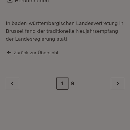
Download:
Herunterladen
(Öffnet in neuem Fenster)
In baden-württembergischen Landesvertretung in
Gr
Kr
Brüssel fand der traditionelle Neujahrsempfang
der Landesregierung statt.
Zurück zur Übersicht
Zur Seite
1
Zur letzten Seite
9
Zurück
Weiter