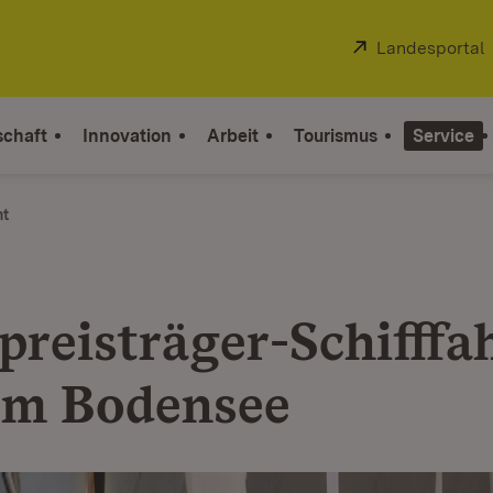
Extern:
Landesportal
schaft
Innovation
Arbeit
Tourismus
Service
ht
preisträger-Schifffa
em Bodensee