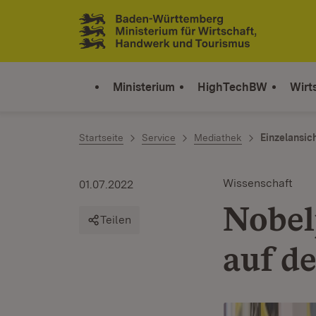
Zum Inhalt springen
Link zur Startseite
Ministerium
HighTechBW
Wirt
Startseite
Service
Mediathek
Einzelansic
Wissenschaft
01.07.2022
Nobel
Teilen
auf d