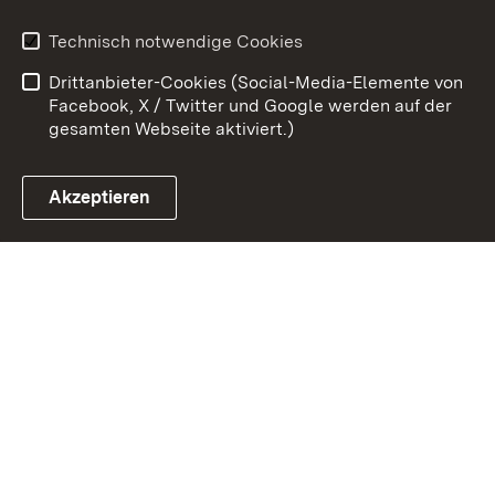
Benutzungshinweise
Erklärung zur
Technisch notwendige Cookies
Barrierefreiheit
Drittanbieter-Cookies (Social-Media-Elemente von
Impressum
Cookies
Facebook, X / Twitter und Google werden auf der
gesamten Webseite aktiviert.)
Akzeptieren
Link zum Landesportal