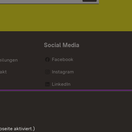
Social Media
Facebook
eilungen
akt
Instagram
LinkedIn
Social Wall
Youtube
eite aktiviert.)
Zum Sei