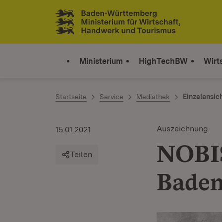
Zum Inhalt springen
Link zur Startseite
Ministerium
HighTechBW
Wirt
Startseite
Service
Mediathek
Einzelansic
Auszeichnung
15.01.2021
NOBIS
Teilen
Bade