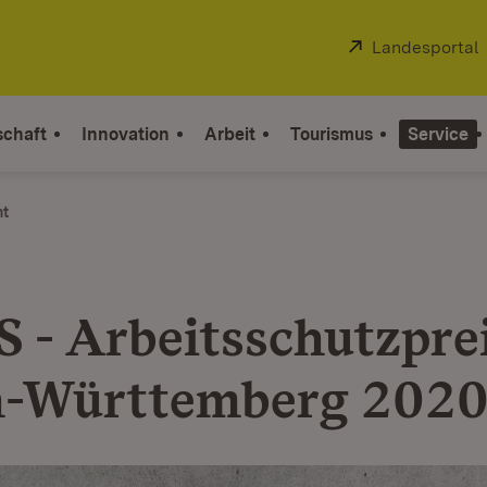
Extern:
Landesportal
schaft
Innovation
Arbeit
Tourismus
Service
ht
 - Arbeitsschutzpre
n-Württemberg 202