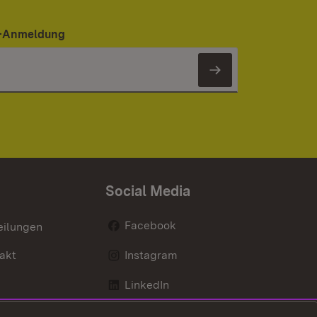
er-Anmeldung
Newsletter 
Social Media
Facebook
eilungen
akt
Instagram
LinkedIn
Social Wall