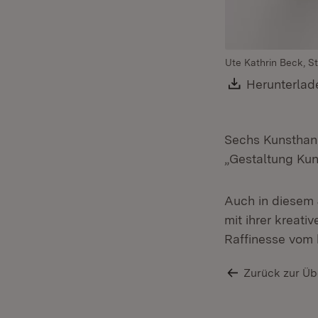
Ute Kathrin Beck, St
Download:
Herunterlad
Sechs Kunsthand
„Gestaltung Ku
Auch in diesem
mit ihrer kreat
Raffinesse vom
Zurück zur Üb