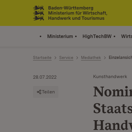
Zum Inhalt springen
Link zur Startseite
Ministerium
HighTechBW
Wirt
Startseite
Service
Mediathek
Einzelansic
Kunsthandwerk
28.07.2022
Nomin
Teilen
Staat
Hand