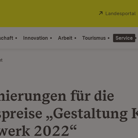
Extern:
Landesportal
schaft
Innovation
Arbeit
Tourismus
Service
ht
ierungen für die
spreise „Gestaltung 
werk 2022“