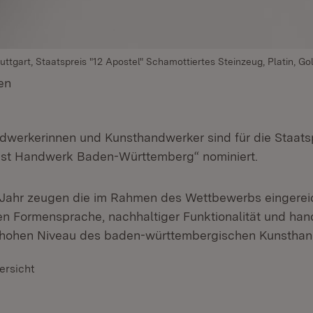
uttgart, Staatspreis "12 Apostel" Schamottiertes Steinzeug, Platin, Go
en
(Öffnet in neuem Fenster)
werkerinnen und Kunsthandwerker sind für die Staats
nst Handwerk Baden-Württemberg“ nominiert.
 Jahr zeugen die im Rahmen des Wettbewerbs eingerei
iven Formensprache, nachhaltiger Funktionalität und ha
 hohen Niveau des baden-württembergischen Kunsthan
ersicht