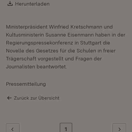
Download:
Herunterladen
(Öffnet in neuem Fenster)
Ministerpräsident Winfried Kretschmann und
Kultusministerin Susanne Eisenmann haben in der
Regierungspressekonferenz in Stuttgart die
Novelle des Gesetzes für die Schulen in freier
Trägerschaft vorgestellt und Fragen der
Journalisten beantwortet.
Pressemitteilung
Zurück zur Übersicht
Zur letzten Seite
1
Zurück
Weiter