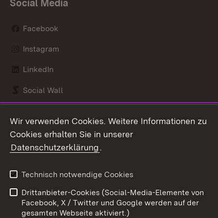
Social Media
Facebook
Instagram
LinkedIn
Social Wall
Youtube
Wir verwenden Cookies. Weitere Informationen zu
Cookies erhalten Sie in unserer
Zum 
Datenschutzerklärung
.
Kontakt
Datenschutz
Benutzungshinweise
Erklärung zur
Technisch notwendige Cookies
Barrierefreiheit
Drittanbieter-Cookies (Social-Media-Elemente von
Impressum
Cookies
Facebook, X / Twitter und Google werden auf der
gesamten Webseite aktiviert.)