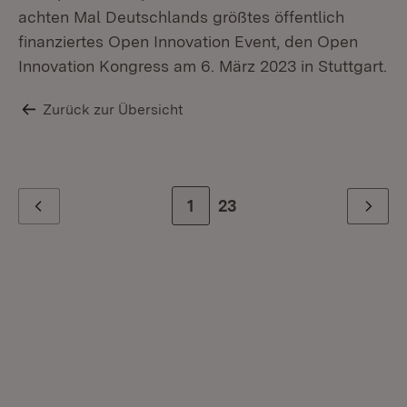
achten Mal Deutschlands größtes öffentlich
finanziertes Open Innovation Event, den Open
Innovation Kongress am 6. März 2023 in Stuttgart.
Zurück zur Übersicht
Zur Seite
1
Zur letzten Seite
23
Zurück
Weiter