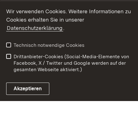
Youtube
Wir verwenden Cookies. Weitere Informationen zu
Cookies erhalten Sie in unserer
Zum 
Datenschutzerklärung
.
Kontakt
Datenschutz
Benutzungshinweise
Erklärung zur
Technisch notwendige Cookies
Barrierefreiheit
Drittanbieter-Cookies (Social-Media-Elemente von
Impressum
Cookies
Facebook, X / Twitter und Google werden auf der
gesamten Webseite aktiviert.)
Akzeptieren
Link zum Landesportal