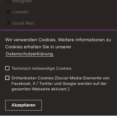
Instagram
LinkedIn
Social Wall
Youtube
Wir verwenden Cookies. Weitere Informationen zu
Cookies erhalten Sie in unserer
Zum 
Datenschutzerklärung
.
Kontakt
Datenschutz
Benutzungshinweise
Erklärung zur
Technisch notwendige Cookies
Barrierefreiheit
Drittanbieter-Cookies (Social-Media-Elemente von
Impressum
Cookies
Facebook, X / Twitter und Google werden auf der
gesamten Webseite aktiviert.)
Akzeptieren
Link zum Landesportal