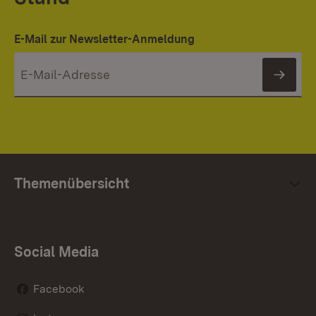
E-Mail zur Newsletter-Anmeldung
News
Themenübersicht
Social Media
Facebook