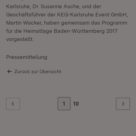
Karlsruhe, Dr. Susanne Asche, und der
Geschäftsführer der KEG-Karlsruhe Event GmbH,
Martin Wacker, haben gemeinsam das Programm
für die Heimattage Baden-Württemberg 2017
vorgestellt.
Pressemitteilung
Zurück zur Übersicht
Zur Seite
1
Zur letzten Seite
10
Zurück
Weiter