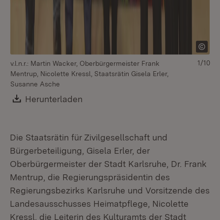
Ma
1/10
v.l.n.r.: Martin Wacker, Oberbürgermeister Frank
Mentrup, Nicolette Kressl, Staatsrätin Gisela Erler,
Susanne Asche
Download:
Herunterladen
(Öffnet in neuem Fenster)
Die Staatsrätin für Zivilgesellschaft und
Bürgerbeteiligung, Gisela Erler, der
Oberbürgermeister der Stadt Karlsruhe, Dr. Frank
Mentrup, die Regierungspräsidentin des
Regierungsbezirks Karlsruhe und Vorsitzende des
Landesausschusses Heimatpflege, Nicolette
Kressl, die Leiterin des Kulturamts der Stadt