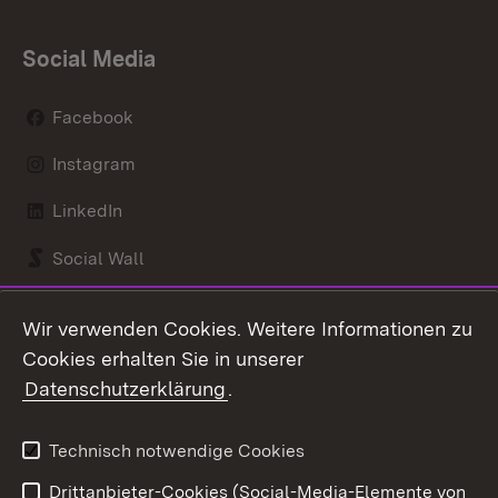
Social Media
Facebook
Instagram
LinkedIn
Social Wall
Youtube
Wir verwenden Cookies. Weitere Informationen zu
Cookies erhalten Sie in unserer
Zum 
Datenschutzerklärung
.
Kontakt
Datenschutz
Benutzungshinweise
Erklärung zur
Technisch notwendige Cookies
Barrierefreiheit
Drittanbieter-Cookies (Social-Media-Elemente von
Impressum
Cookies