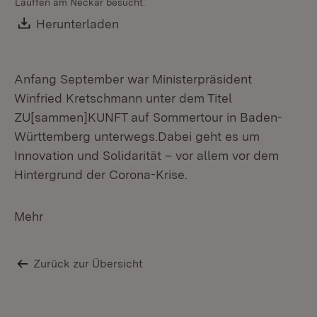
Lauffen am Neckar besucht.
Ne
He
Download:
Herunterladen
(Öffnet in neuem Fenster)
Anfang September war Ministerpräsident
Winfried Kretschmann unter dem Titel
ZU[sammen]KUNFT auf Sommertour in Baden-
Württemberg unterwegs.Dabei geht es um
Innovation und Solidarität – vor allem vor dem
Hintergrund der Corona-Krise.
Mehr
Zurück zur Übersicht