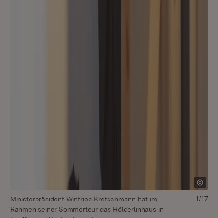
1/17
Ministerpräsident Winfried Kretschmann hat im
Mi
Rahmen seiner Sommertour das Hölderlinhaus in
Ra