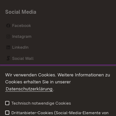
Social Media
Facebook
Instagram
LinkedIn
Social Wall
Youtube
Wir verwenden Cookies. Weitere Informationen zu
Cookies erhalten Sie in unserer
Zum 
Datenschutzerklärung
.
Kontakt
Datenschutz
Benutzungshinweise
Erklärung zur
Technisch notwendige Cookies
Barrierefreiheit
Drittanbieter-Cookies (Social-Media-Elemente von
Impressum
Cookies