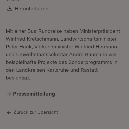
Download:
Herunterladen
(Öffnet in neuem Fenster)
Mit einer Bus-Rundreise haben Ministerpräsident
Winfried Kretschmann, Landwirtschaftsminister
Peter Hauk, Verkehrsminister Winfried Hermann
und Umweltstaatssekretär Andre Baumann vier
beispielhafte Projekte des Sonderprogramms in
den Landkreisen Karlsruhe und Rastatt
besichtigt.
Pressemitteilung
Zurück zur Übersicht