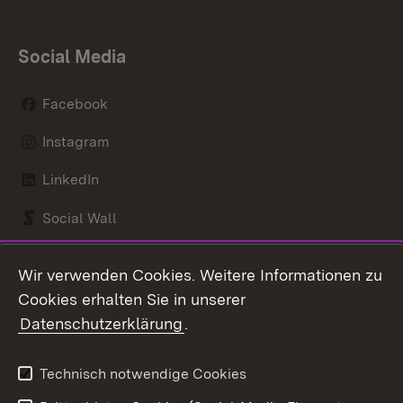
Social Media
Facebook
Instagram
LinkedIn
Social Wall
Youtube
Wir verwenden Cookies. Weitere Informationen zu
Cookies erhalten Sie in unserer
Zum 
Datenschutzerklärung
.
Kontakt
Datenschutz
Benutzungshinweise
Erklärung zur
Technisch notwendige Cookies
Barrierefreiheit