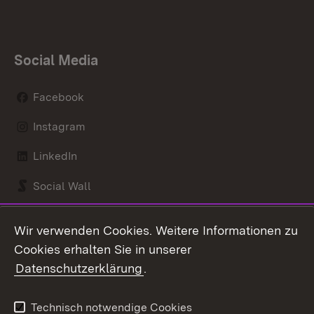
Social Media
Facebook
Instagram
LinkedIn
Social Wall
Youtube
Wir verwenden Cookies. Weitere Informationen zu
Cookies erhalten Sie in unserer
Zum 
Datenschutzerklärung
.
Kontakt
Datenschutz
Benutzungshinweise
Erklärung zur
Technisch notwendige Cookies
Barrierefreiheit