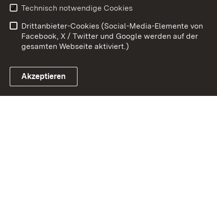
Benutzungshinweise
Erklärung zur
Technisch notwendige Cookies
Barrierefreiheit
Drittanbieter-Cookies (Social-Media-Elemente von
Impressum
Cookies
Facebook, X / Twitter und Google werden auf der
gesamten Webseite aktiviert.)
Akzeptieren
Link zum Landesportal