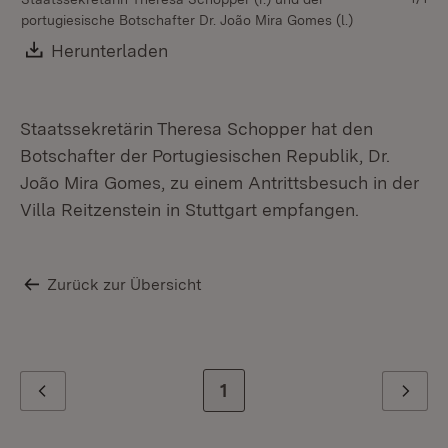
portugiesische Botschafter Dr. João Mira Gomes (l.)
Download:
Herunterladen
(Öffnet in neuem Fenster)
Staatssekretärin Theresa Schopper hat den
Botschafter der Portugiesischen Republik, Dr.
João Mira Gomes, zu einem Antrittsbesuch in der
Villa Reitzenstein in Stuttgart empfangen.
Zurück zur Übersicht
Zur letzten Seite
1
Zurück
Weiter