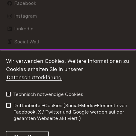
Facebook
Instagram
LinkedIn
Social Wall
Youtube
Wir verwenden Cookies. Weitere Informationen zu
Cookies erhalten Sie in unserer
Zum 
Datenschutzerklärung
.
Kontakt
Datenschutz
Benutzungshinweise
Erklärung zur
Technisch notwendige Cookies
Barrierefreiheit
Drittanbieter-Cookies (Social-Media-Elemente von
Impressum
Cookies
Facebook, X / Twitter und Google werden auf der
gesamten Webseite aktiviert.)