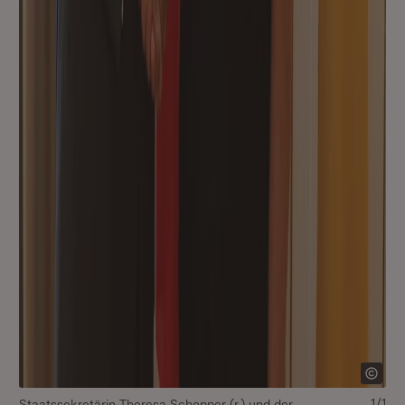
1/1
Staatssekretärin Theresa Schopper (r.) und der