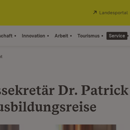
Extern:
Landesportal
schaft
Innovation
Arbeit
Tourismus
Service
ht
ssekretär Dr. Patric
usbildungsreise