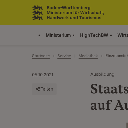
Zum Inhalt springen
Link zur Startseite
Ministerium
HighTechBW
Wirt
Startseite
Service
Mediathek
Einzelansic
Ausbildung
05.10.2021
Staat
Teilen
auf A