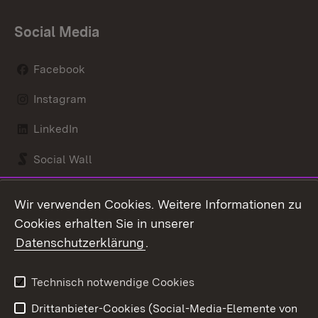
Social Media
Facebook
Instagram
LinkedIn
Social Wall
Youtube
Wir verwenden Cookies. Weitere Informationen zu
Cookies erhalten Sie in unserer
Zum 
Datenschutzerklärung
.
Kontakt
Datenschutz
Benutzungshinweise
Erklärung zur
Technisch notwendige Cookies
Barrierefreiheit
Drittanbieter-Cookies (Social-Media-Elemente von
Impressum
Cookies