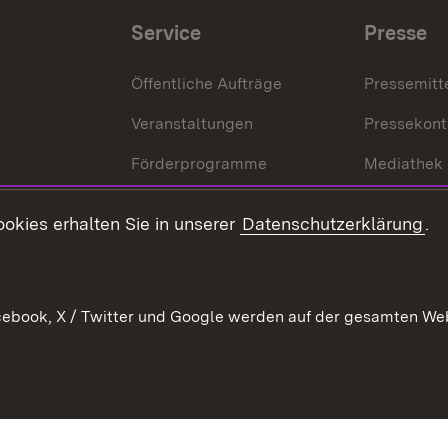
Service
Presse
Öffentliche Aufträge
Pressemitt
Veranstaltungen
Pressekont
Förderprogramme
Mediathek
Kontakt
okies erhalten Sie in unserer
Datenschutzerklärung
.
Anfahrt
ebook, X / Twitter und Google werden auf der gesamten Webs
Kontakt
Datenschutz
Benutzungshinweise
Erkläru