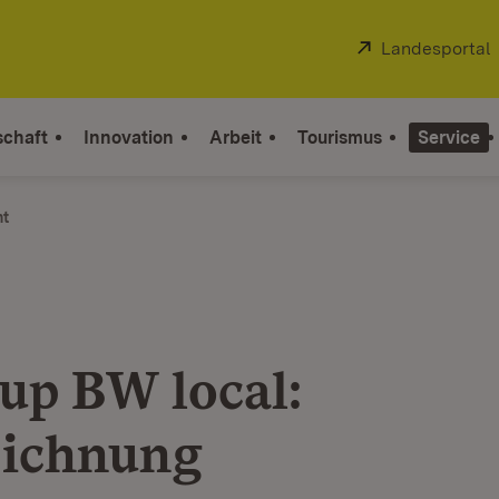
Extern:
Landesportal
schaft
Innovation
Arbeit
Tourismus
Service
ht
-up BW local:
ichnung