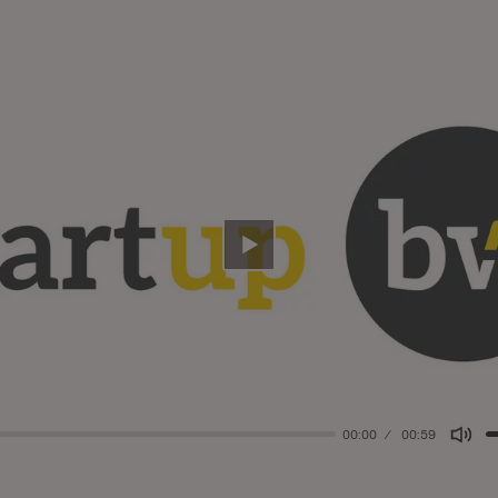
Abspielen
00:00
00:59
Mut