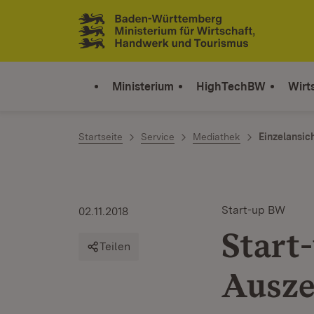
Zum Inhalt springen
Link zur Startseite
Ministerium
HighTechBW
Wirt
Startseite
Service
Mediathek
Einzelansic
Start-up BW
02.11.2018
Start
Teilen
Ausze