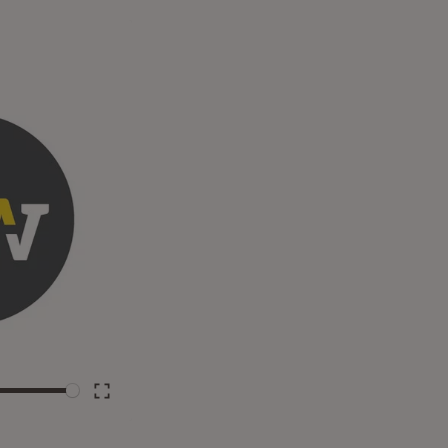
e
Enter
fullscreen