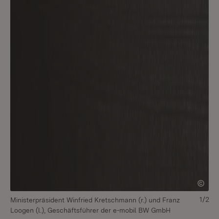
1/2
Ministerpräsident Winfried Kretschmann (r.) und Franz
Mi
Loogen (l.), Geschäftsführer der e-mobil BW GmbH
Lo