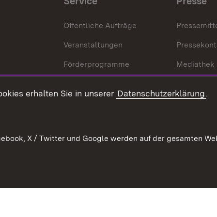
Service
Presse
Öffentliche Aufträge
Pressemitt
Veranstaltungen
Pressekont
Förderprogramme
Mediathek
Kontakt
okies erhalten Sie in unserer
Datenschutzerklärung
.
Anfahrt
ebook, X / Twitter und Google werden auf der gesamten Webs
Kontakt
Datenschutz
Benutzungshinweise
Erkläru