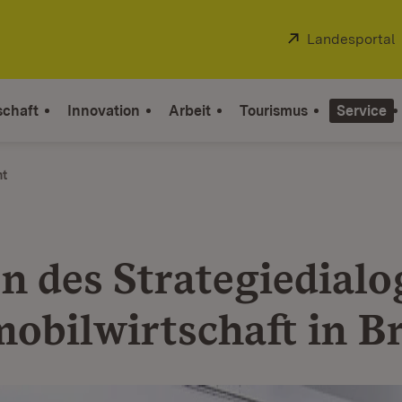
Extern:
Landesportal
schaft
Innovation
Arbeit
Tourismus
Service
ht
en des Strategiedialo
obilwirtschaft in Br