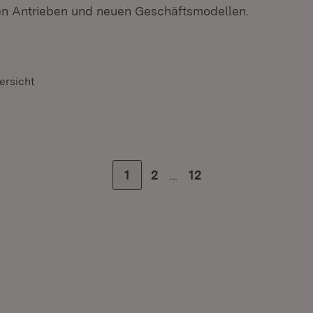
n Antrieben und neuen Geschäftsmodellen.
ersicht
…
Zur Seite
1
Zur Seite
2
Zur letzten Seite
12