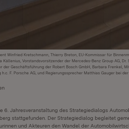
äsident Winfried Kretschmann, Thierry Breton, EU-Kommissar für Binnen
la Källenius, Vorstandsvorsitzender der Mercedes-Benz Group AG, Dr. 
er der Geschäftsführung der Robert Bosch GmbH, Barbara Frenkel, Mi
ng h.c. F. Porsche AG, und Regierungssprecher Matthias Gauger bei der
en
(Öffnet in neuem Fenster)
ie 6. Jahresveranstaltung des Strategiedialogs Automob
rg stattgefunden. Der Strategiedialog begleitet gem
urinnen und Akteuren den Wandel der Automobilwirtsch