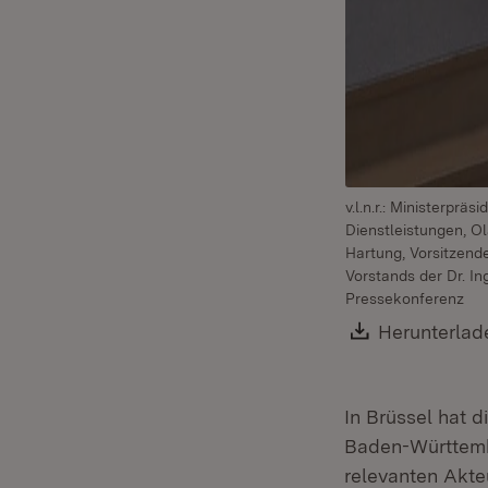
v.l.n.r.: Ministerpr
Dienstleistungen, O
Hartung, Vorsitzend
Vorstands der Dr. I
Pressekonferenz
Download:
Herunterlad
In Brüssel hat d
Baden-Württembe
relevanten Akte