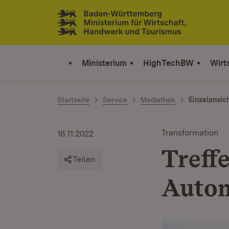
Zum Inhalt springen
Link zur Startseite
Ministerium
HighTechBW
Wirt
Startseite
Service
Mediathek
Einzelansic
Transformation
16.11.2022
Treff
Teilen
Autom