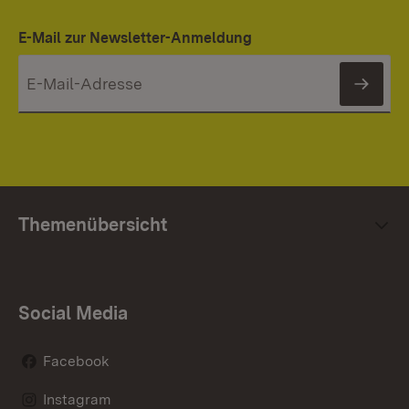
E-Mail zur Newsletter-Anmeldung
News
Themenübersicht
Social Media
Facebook
Instagram