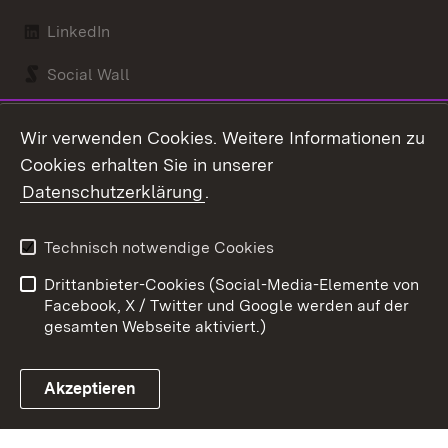
LinkedIn
Social Wall
Youtube
Wir verwenden Cookies. Weitere Informationen zu
Cookies erhalten Sie in unserer
Zum 
Datenschutzerklärung
.
Kontakt
Datenschutz
Benutzungshinweise
Erklärung zur
Technisch notwendige Cookies
Barrierefreiheit
Drittanbieter-Cookies (Social-Media-Elemente von
Impressum
Cookies
Facebook, X / Twitter und Google werden auf der
gesamten Webseite aktiviert.)
Akzeptieren
Link zum Landesportal