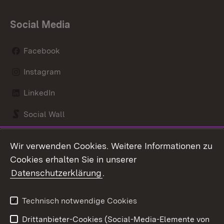
Social Media
Facebook
Instagram
LinkedIn
Social Wall
Youtube
Wir verwenden Cookies. Weitere Informationen zu
Cookies erhalten Sie in unserer
Zum 
Datenschutzerklärung
.
Kontakt
Datenschutz
Benutzungshinweise
Erklärung zur
Technisch notwendige Cookies
Barrierefreiheit
Drittanbieter-Cookies (Social-Media-Elemente von
Impressum
Cookies