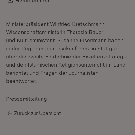
Download:
Herunterladen
(Öffnet in neuem Fenster)
Ministerpräsident Winfried Kretschmann,
Wissenschaftsministerin Theresia Bauer
und Kultusministerin Susanne Eisenmann haben
in der Regierungspressekonferenz in Stuttgart
über die zweite Förderlinie der Exzellenzstrategie
und den Islamischen Religionsunterricht im Land
berichtet und Fragen der Journalisten
beantwortet.
Pressemitteilung
Zurück zur Übersicht