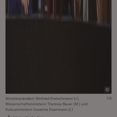
1/5
Ministerpräsident Winfried Kretschmann (r.),
Wissenschaftsministerin Theresia Bauer (M.) und
Kultusministerin Susanne Eisenmann (l.)