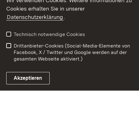
Wir verwenden Cookies. Weitere Informationen zu
Cookies erhalten Sie in unserer
Zum 
Datenschutzerklärung
.
Kontakt
Datenschutz
Benutzungshinweise
Erklärung zur
Technisch notwendige Cookies
Barrierefreiheit
Drittanbieter-Cookies (Social-Media-Elemente von
Impressum
Cookies
Facebook, X / Twitter und Google werden auf der
gesamten Webseite aktiviert.)
Akzeptieren
Link zum Landesportal