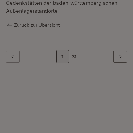
Gedenkstätten der baden-württembergischen
Außenlagerstandorte.
Zurück zur Übersicht
Zur Seite
1
Zur letzten Seite
31
Zurück
Weiter