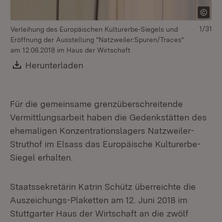
1/31
Verleihung des Europäischen Kulturerbe-Siegels und
Ve
Eröffnung der Ausstellung "Natzweiler:Spuren/Traces"
Er
am 12.06.2018 im Haus der Wirtschaft
am
Download:
Herunterladen
(Öffnet in neuem Fenster)
Für die gemeinsame grenzüberschreitende
Vermittlungsarbeit haben die Gedenkstätten des
ehemaligen Konzentrationslagers Natzweiler-
Struthof im Elsass das Europäische Kulturerbe-
Siegel erhalten.
Staatssekretärin Katrin Schütz überreichte die
Auszeichungs-Plaketten am 12. Juni 2018 im
Stuttgarter Haus der Wirtschaft an die zwölf