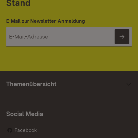
Stand
E-Mail zur Newsletter-Anmeldung
News
Themenübersicht
Social Media
Facebook