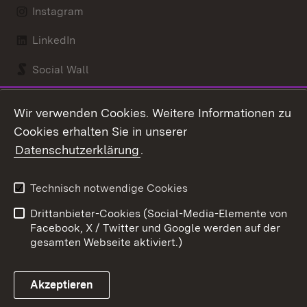
Instagram
LinkedIn
Social Wall
Youtube
Wir verwenden Cookies. Weitere Informationen zu
Cookies erhalten Sie in unserer
Zum 
Datenschutzerklärung
.
Kontakt
Datenschutz
Benutzungshinweise
Erklärung zur
Technisch notwendige Cookies
Barrierefreiheit
Drittanbieter-Cookies (Social-Media-Elemente von
Impressum
Cookies
Facebook, X / Twitter und Google werden auf der
gesamten Webseite aktiviert.)
Akzeptieren
Link zum Landesportal