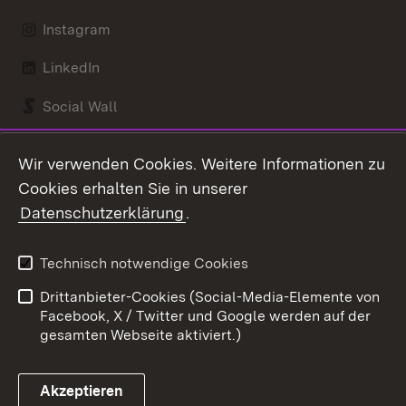
Instagram
LinkedIn
Social Wall
Youtube
Wir verwenden Cookies. Weitere Informationen zu
Cookies erhalten Sie in unserer
Zum 
Datenschutzerklärung
.
Kontakt
Datenschutz
Benutzungshinweise
Erklärung zur
Technisch notwendige Cookies
Barrierefreiheit
Drittanbieter-Cookies (Social-Media-Elemente von
Impressum
Cookies
Facebook, X / Twitter und Google werden auf der
gesamten Webseite aktiviert.)
Akzeptieren
Link zum Landesportal