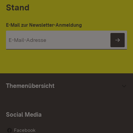
Stand
E-Mail zur Newsletter-Anmeldung
News
Themenübersicht
Social Media
Facebook