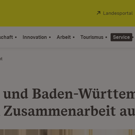
Extern:
Landesportal
schaft
Innovation
Arbeit
Tourismus
Service
ht
 und Baden-Württe
 Zusammenarbeit au