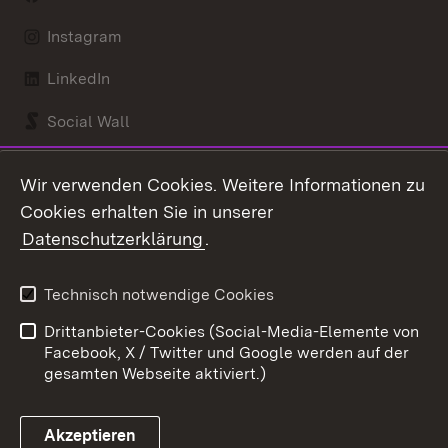
Instagram
LinkedIn
Social Wall
Youtube
Wir verwenden Cookies. Weitere Informationen zu
Cookies erhalten Sie in unserer
Zum 
Datenschutzerklärung
.
Kontakt
Datenschutz
Benutzungshinweise
Erklärung zur
Technisch notwendige Cookies
Barrierefreiheit
Drittanbieter-Cookies (Social-Media-Elemente von
Impressum
Cookies
Facebook, X / Twitter und Google werden auf der
gesamten Webseite aktiviert.)
Akzeptieren
Link zum Landesportal