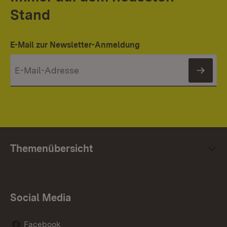
Stand
E-Mail zur Newsletter-Anmeldung
News
Themenübersicht
Social Media
Facebook