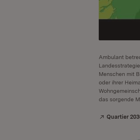
Ambulant betreu
Landesstrategie
Menschen mit Be
oder ihrer Heim
Wohngemeinschaf
das sorgende Mi
Extern:
Quartier 20