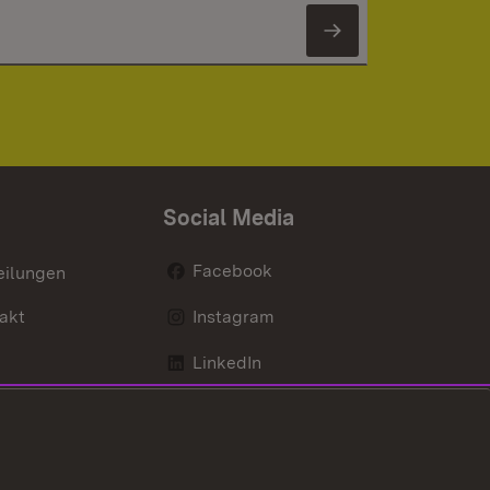
Newsletter 
Social Media
Facebook
eilungen
akt
Instagram
LinkedIn
Social Wall
Youtube