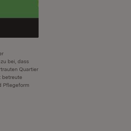
er
zu bei, dass
trauten Quartier
t betreute
d Pflegeform