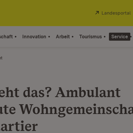
Extern:
Landesportal
schaft
Innovation
Arbeit
Tourismus
Service
ht
eht das? Ambulant
ute Wohngemeinscha
artier