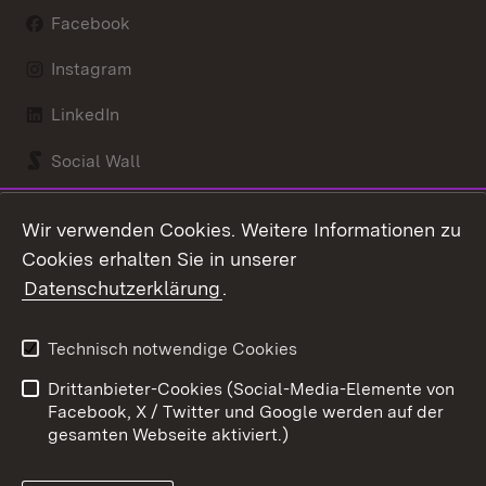
Facebook
Instagram
LinkedIn
Social Wall
Youtube
Wir verwenden Cookies. Weitere Informationen zu
Cookies erhalten Sie in unserer
Zum 
Datenschutzerklärung
.
Kontakt
Datenschutz
Benutzungshinweise
Erklärung zur
Technisch notwendige Cookies
Barrierefreiheit
Drittanbieter-Cookies (Social-Media-Elemente von
Impressum
Cookies
Facebook, X / Twitter und Google werden auf der
gesamten Webseite aktiviert.)