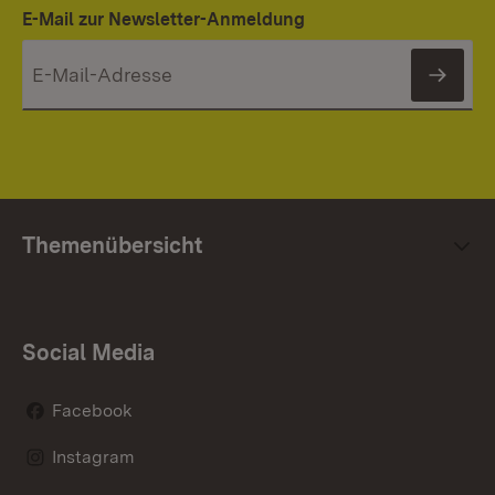
E-Mail zur Newsletter-Anmeldung
News
Themenübersicht
Social Media
Facebook
Instagram