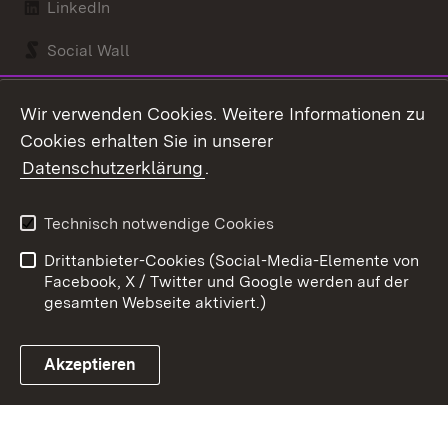
LinkedIn
Social Wall
Youtube
Wir verwenden Cookies. Weitere Informationen zu
Cookies erhalten Sie in unserer
Zum 
Datenschutzerklärung
.
Kontakt
Datenschutz
Benutzungshinweise
Erklärung zur
Technisch notwendige Cookies
Barrierefreiheit
Drittanbieter-Cookies (Social-Media-Elemente von
Impressum
Cookies
Facebook, X / Twitter und Google werden auf der
gesamten Webseite aktiviert.)
Akzeptieren
Link zum Landesportal