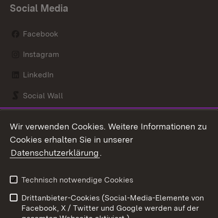
Social Media
Facebook
Instagram
LinkedIn
Social Wall
Youtube
Wir verwenden Cookies. Weitere Informationen zu
Cookies erhalten Sie in unserer
Zum 
Datenschutzerklärung
.
Kontakt
Datenschutz
Benutzungshinweise
Erklärung zur
Technisch notwendige Cookies
Barrierefreiheit
Drittanbieter-Cookies (Social-Media-Elemente von
Impressum
Cookies
Facebook, X / Twitter und Google werden auf der