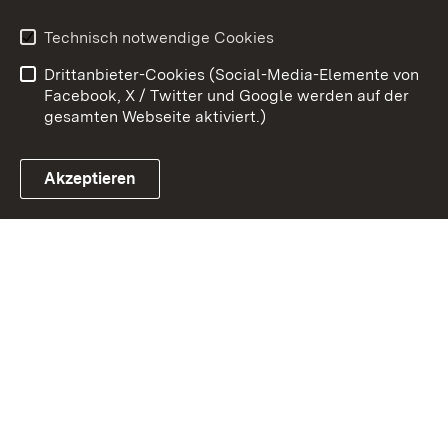
Benutzungshinweise
Erklärung zur
Technisch notwendige Cookies
Barrierefreiheit
Drittanbieter-Cookies (Social-Media-Elemente von
Impressum
Cookies
Facebook, X / Twitter und Google werden auf der
gesamten Webseite aktiviert.)
Akzeptieren
Link zum Landesportal