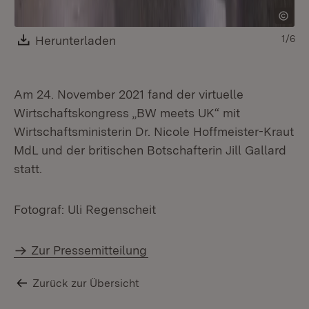
Download:
Herunterladen
(Öffnet in neuem Fenster)
1/6
Am 24. November 2021 fand der virtuelle
Wirtschaftskongress „BW meets UK“ mit
Wirtschaftsministerin Dr. Nicole Hoffmeister-Kraut
MdL und der britischen Botschafterin Jill Gallard
statt.
Fotograf: Uli Regenscheit
Zur Pressemitteilung
Zurück zur Übersicht