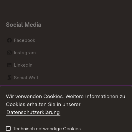
Social Media
Facebook
Instagram
LinkedIn
Social Wall
Youtube
Wir verwenden Cookies. Weitere Informationen zu
Cookies erhalten Sie in unserer
Zum 
Datenschutzerklärung
.
Kontakt
Datenschutz
Benutzungshinweise
Erklärung zur
Technisch notwendige Cookies
Barrierefreiheit