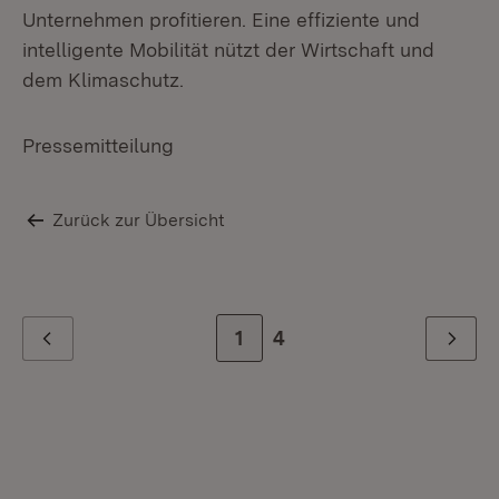
Unternehmen profitieren. Eine effiziente und
intelligente Mobilität nützt der Wirtschaft und
dem Klimaschutz.
Pressemitteilung
Zurück zur Übersicht
Zur Seite
1
Zur letzten Seite
4
Zurück
Weiter