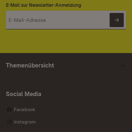
E-Mail zur Newsletter-Anmeldung
News
Themenübersicht
Social Media
Facebook
Instagram