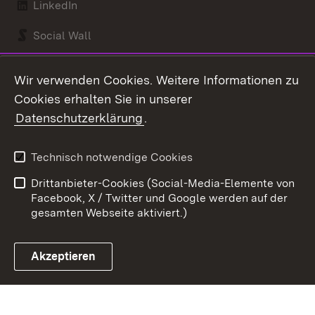
LinkedIn
Social Wall
Youtube
Wir verwenden Cookies. Weitere Informationen zu
Cookies erhalten Sie in unserer
Zum 
Datenschutzerklärung
.
Kontakt
Datenschutz
Benutzungshinweise
Erklärung zur
Technisch notwendige Cookies
Barrierefreiheit
Drittanbieter-Cookies (Social-Media-Elemente von
Impressum
Cookies
Facebook, X / Twitter und Google werden auf der
gesamten Webseite aktiviert.)
Akzeptieren
Link zum Landesportal