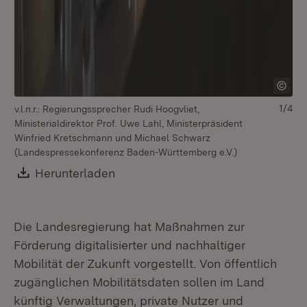
1/4
v.l.n.r.: Regierungssprecher Rudi Hoogvliet,
Mi
Ministerialdirektor Prof. Uwe Lahl, Ministerpräsident
Min
Winfried Kretschmann und Michael Schwarz
(Landespressekonferenz Baden-Württemberg e.V.)
Download:
Herunterladen
(Öffnet in neuem Fenster)
Die Landesregierung hat Maßnahmen zur
Förderung digitalisierter und nachhaltiger
Mobilität der Zukunft vorgestellt. Von öffentlich
zugänglichen Mobilitätsdaten sollen im Land
künftig Verwaltungen, private Nutzer und