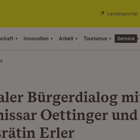
Extern:
Landesportal
schaft
Innovation
Arbeit
Tourismus
Service
ht
aler Bürgerdialog m
ssar Oettinger und
rätin Erler