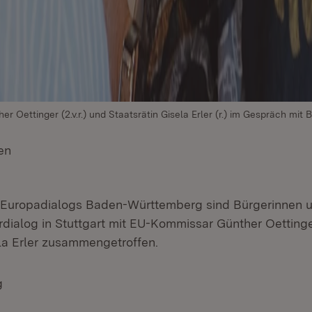
 Oettinger (2.v.r.) und Staatsrätin Gisela Erler (r.) im Gespräch mit 
en
(Öffnet in neuem Fenster)
Europadialogs Baden-Württemberg sind Bürgerinnen 
rdialog in Stuttgart mit EU-Kommissar Günther Oetting
ela Erler zusammengetroffen.
g