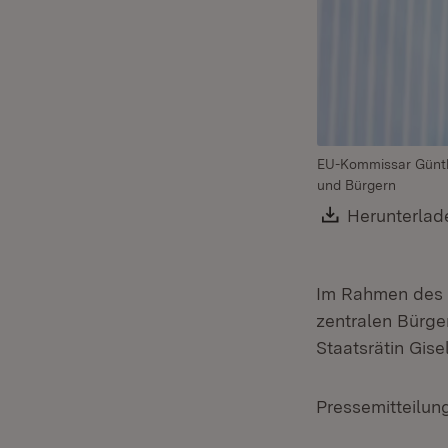
EU-Kommissar Günther
und Bürgern
Download:
Herunterlad
Im Rahmen des 
zentralen Bürge
Staatsrätin Gis
Pressemitteilun