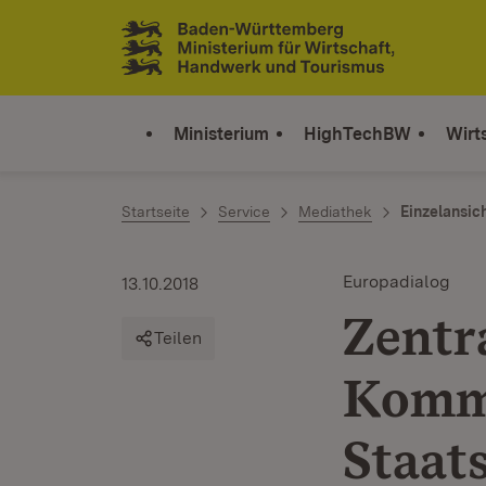
Zum Inhalt springen
Link zur Startseite
Ministerium
HighTechBW
Wirt
Startseite
Service
Mediathek
Einzelansic
Europadialog
13.10.2018
Zentr
Teilen
Kommi
Staats