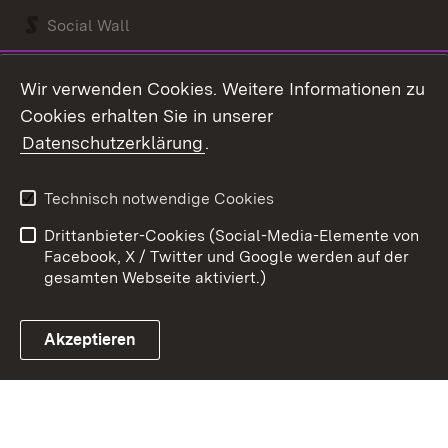
Social Wall
Youtube
Wir verwenden Cookies. Weitere Informationen zu
Cookies erhalten Sie in unserer
Zum 
Datenschutzerklärung
.
Kontakt
Datenschutz
Benutzungshinweise
Erklärung zur
Technisch notwendige Cookies
Barrierefreiheit
Drittanbieter-Cookies (Social-Media-Elemente von
Impressum
Cookies
Facebook, X / Twitter und Google werden auf der
gesamten Webseite aktiviert.)
Akzeptieren
Link zum Landesportal