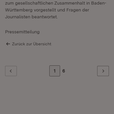
zum gesellschaftlichen Zusammenhalt in Baden-
Württemberg vorgestellt und Fragen der
Journalisten beantwortet.
Pressemitteilung
Zurück zur Übersicht
Zur Seite
1
Zur letzten Seite
6
Zurück
Weiter