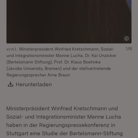
1/6
v.r.n.l.: Ministerpräsident Winfried Kretschmann, Sozial-
v.r
und Integrationsminister Manne Lucha, Dr. Kai Unzicker
un
(Bertelsmann Stiftung), Prof. Dr. Klaus Boehnke
(B
(Jacobs University, Bremen) und der stellvertretende
(J
Regierungssprecher Arne Braun
Re
Download:
Herunterladen
(Öffnet in neuem Fenster)
Ministerpräsident Winfried Kretschmann und
Sozial- und Integrationsminister Manne Lucha
haben in der Regierungspressekonferenz in
Stuttgart eine Studie der Bertelsmann-Stiftung