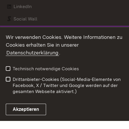
LinkedIn
Social Wall
Youtube
Wir verwenden Cookies. Weitere Informationen zu
Cookies erhalten Sie in unserer
Zum 
Datenschutzerklärung
.
Kontakt
Datenschutz
Benutzungshinweise
Erklärung zur
Technisch notwendige Cookies
Barrierefreiheit
Drittanbieter-Cookies (Social-Media-Elemente von
Impressum
Cookies
Facebook, X / Twitter und Google werden auf der
gesamten Webseite aktiviert.)
Akzeptieren
Link zum Landesportal