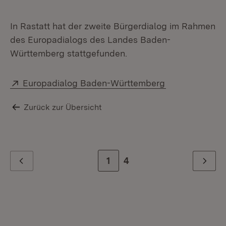
In Rastatt hat der zweite Bürgerdialog im Rahmen
des Europadialogs des Landes Baden-
Württemberg stattgefunden.
Extern:
(Öffnet in neu
Europadialog Baden-Württemberg
Zurück zur Übersicht
Zur Seite
1
Zur letzten Seite
4
Zurück
Weiter