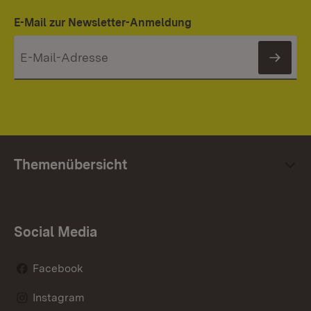
E-Mail zur Newsletter-Anmeldung
News
Themenübersicht
Social Media
Facebook
Instagram