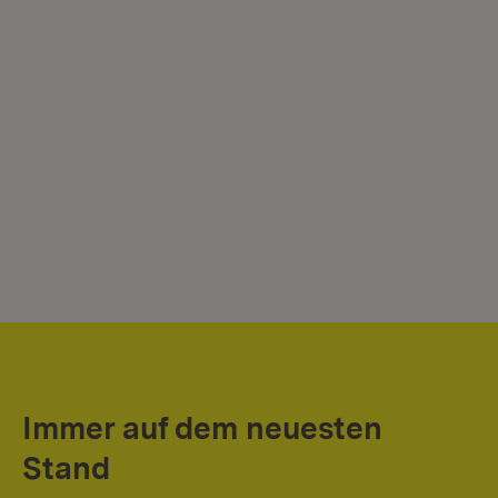
Ra
Ge
Immer auf dem neuesten
Stand