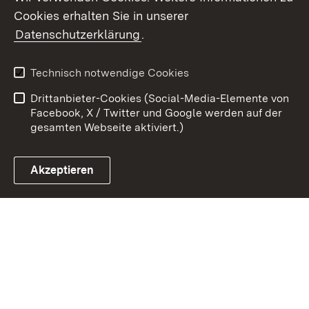
Cookies erhalten Sie in unserer
Zum 
Datenschutzerklärung
.
Kontakt
Datenschutz
Benutzungshinweise
Erklärung zur
Technisch notwendige Cookies
Barrierefreiheit
Drittanbieter-Cookies (Social-Media-Elemente von
Impressum
Cookies
Facebook, X / Twitter und Google werden auf der
gesamten Webseite aktiviert.)
Akzeptieren
Link zum Landesportal